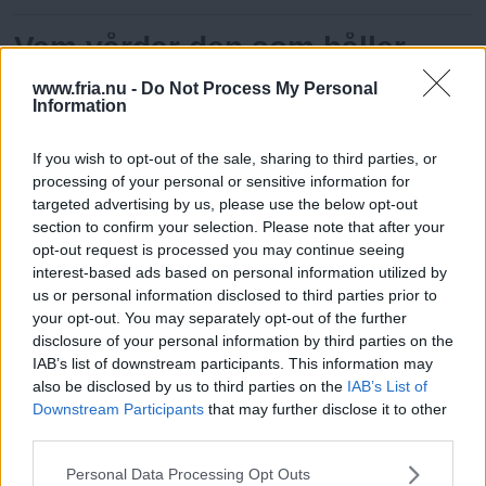
Vem vårdar den som håller
handen?
www.fria.nu -
Do Not Process My Personal
Information
Vårdpersonal ser sig ibland som gudar, påstår kritiker. Väsen med
makt över liv och död. Kanske är det sant, lika sant som att sjuka
människor och deras anhöriga även de tror eller hoppas på
If you wish to opt-out of the sale, sharing to third parties, or
gudomligt ingripande från landstingens personal. Och vad är mer
processing of your personal or sensitive information for
förståeligt? Att hålla någon man älskar i handen medan den dör
targeted advertising by us, please use the below opt-out
måste vara en av de svåraste uppgifterna man ställs inför. Död =
section to confirm your selection. Please note that after your
slut. Ingen återvändo. ”Men så gör något då!” ropar man förtvivlat,
opt-out request is processed you may continue seeing
och i sekulariserade Sverige riktas bönen enbart till sjukvården.
interest-based ads based on personal information utilized by
us or personal information disclosed to third parties prior to
your opt-out. You may separately opt-out of the further
Framgång för fysisk aktivitet
disclosure of your personal information by third parties on the
på recept
IAB’s list of downstream participants. This information may
also be disclosed by us to third parties on the
IAB’s List of
Vi rör oss för lite. Det får konsekvenser för vår hälsa. Men fysisk
Downstream Participants
that may further disclose it to other
aktivitet på recept kan skapa incitament till förändrade
third parties.
Läs Frias efterträdare!
levnadsvanor, visar en studie från Linköpings universitet.
Please note that this website/app uses one or more Google
Personal Data Processing Opt Outs
Syre
är Sveriges enda gröna dagstidning som