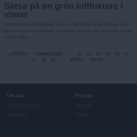
Satsa på en grön luftfuktare i
vinter
Vintertid är inomhusluften torrare, vilket irriterar slemhinnor och
ökar risken för infektioner. Lösningen är grön och ska tycka om att
dricka vatten.
S
« FÖRSTA
‹ FÖREGÅENDE
…
11
12
13
14
15
16
17
18
19
…
NÄSTA ›
SISTA »
i
d
o
r
Om Oss
Följ oss
Om Fria Tidningar
Facebook
Lediga jobb
Twitter