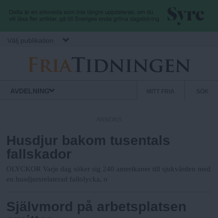
Hoppa till huvudinnehåll
Välj publikation
F
S
Normbrytande
AVDELNING
MITT FRIA
SÖK
nyheter
e
r
k
ANNONS
u
Husdjur bakom tusentals
i
n
fallskador
d
a
ä
OLYCKOR Varje dag söker sig 240 amerikaner till sjukvården med
r
en husdjursrelaterad fallolycka, o
.
m
Självmord på arbetsplatsen
e