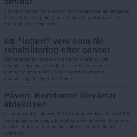
smittar
N
n
y
Självmord smittar. Om någon tar sitt liv ökar risken att närstående
också gör det. Det gäller inom familjen. Och, visar ny svensk
u
forskning, på arbetsplatsen.
Ett ”lotteri” vem som får
rehabilitering efter cancer
Cancervården gör framsteg och allt fler överlever, men
rehabiliteringsdelen av vårdkedjan har inte hängt med. I en
kommande rapport kallar Cancerfonden tillgången till
rehabilitering ett ”geografiskt lotteri”.
Påven: Kondomer förvärrar
aidskrisen
På sin första officiella resa till Afrika har påven Benedictus XVI för
första gången uttalat sig offentligt om preventivmedel. Kondomer
riskerar att förvärra kontinentens aidskris, enligt Vatikanens
överhuvud.