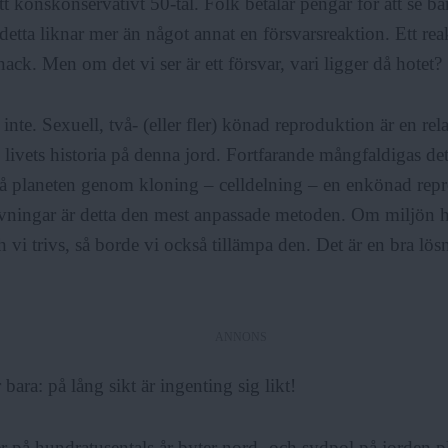
tt könskonservativt 50-tal. Folk betalar pengar för att se 
 detta liknar mer än något annat en försvarsreaktion. Ett re
ck. Men om det vi ser är ett försvar, vari ligger då hotet?
inte.
Sexuell, två- (eller fler) könad reproduktion är en rel
 livets historia på denna jord. Fortfarande mångfaldigas de
å planeten genom kloning – celldelning – en enkönad repr
vningar är detta den mest anpassade metoden. Om miljön hå
 vi trivs, så borde vi också tillämpa den. Det är en bra lösn
.
ANNONS
bara: på lång sikt är ingenting sig likt!
 på hundratusentals år byter nord- och sydpol på jorden pl