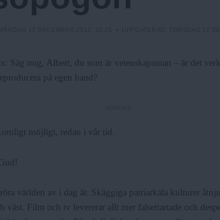
MÅNDAG 17 DECEMBER 2012, 10:25
• UPPDATERAD:
TORSDAG 12 SE
x: Säg mig, Albert, du som är vetenskapsman – är det verk
reproducera på egen hand?
ANNONS
omligt möjligt, redan i vår tid.
Gud!
öra världen av i dag är. Skäggiga patriarkala kulturer åtnju
h väst. Film och tv levererar allt mer falsettartade och desp