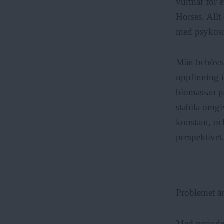
vurmar för e
Horses. Allt
med psykosna
Män behövs 
uppfinning i
biomassan p
stabila omgi
konstant, och
perspektivet
Problemet är 
Med perioder