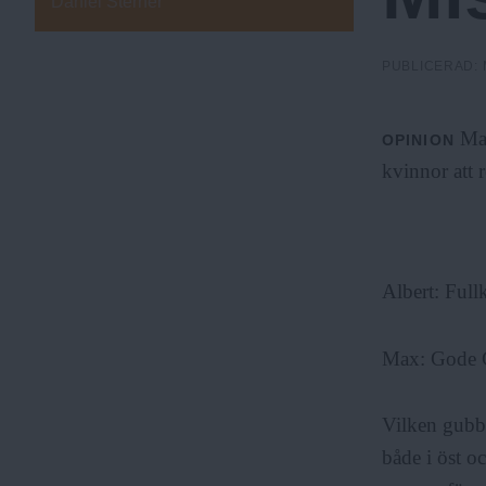
Daniel Sterner
a
P
U
N
PUBLICERAD:
K
.
T
E
Ma
OPINION
N
N
kvinnor att 
u
Albert: Fullk
Max: Gode 
Vilken gubbr
både i öst oc