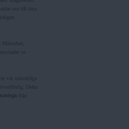
slas om till sina
ktligen
: Mikrober,
 myriader av
ver vår mänskliga
överflödig. Detta
smisja
från