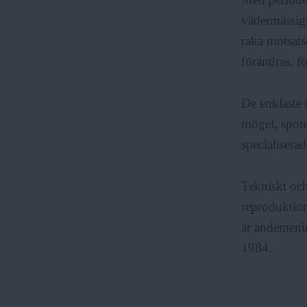
vädermässigt
raka motsatse
förändras, fö
De enklaste 
mögel, spore
specialiserad
Tekniskt och
reproduktion
är andemenin
1984.