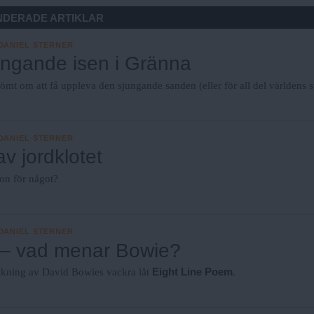
DERADE ARTIKLAR
DANIEL STERNER
ngande isen i Gränna
ömt om att få uppleva den sjungande sanden (eller för all del världens s
DANIEL STERNER
v jordklotet
ion för något?
DANIEL STERNER
 – vad menar Bowie?
Eight Line Poem
olkning av David Bowies vackra låt
.