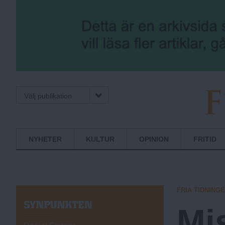
Välj publikation
F
Normbrytande
NYHETER
KULTUR
OPINION
FRITID
nyheter
r
FRIA TIDNING
i
S
Mi
Y
N