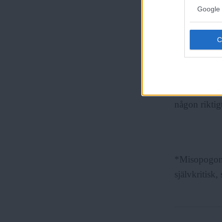
Google 
Män behövs 
(ödlor, fågla
reproduktion
Även om vi i
så tror jag 
någon riktigt
*Misopogon b
självkritisk,