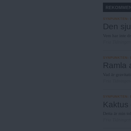
REKOMMEN
SYNPUNKTEN
:
Den sju
Vem har inte dr
Fria Tidningen
SYNPUNKTEN
:
Ramla a
Vad är gravitat
Fria Tidningen
SYNPUNKTEN
:
Kaktus
Detta är min t
Fria Tidningen