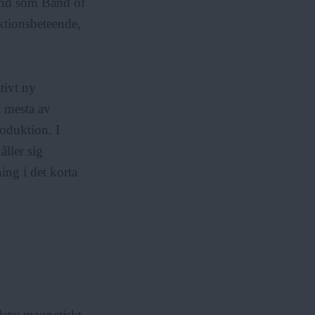
band som Band of
aktionsbeteende,
ativt ny
t mesta av
oduktion. I
ller sig
ing i det korta
ats: magnetiskt,