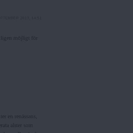
u
r
l
m
PTEMBER 2013, 14:51
ä
e
r
n
y
ligen möjligt för
ter en renässans,
erata alster som