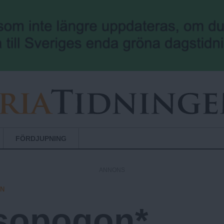
Hoppa till huvudinnehåll
FÖRDJUPNING
ANNONS
EN
sopogon*