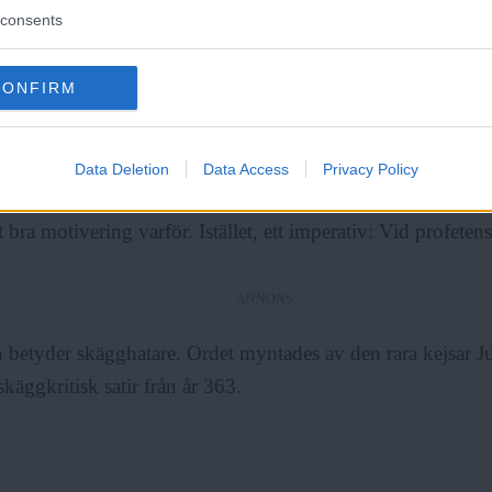
finns både digitalt och i tryck.
consents
inte.
Det finns dessutom gott om exempel på sammansatta
r och fiskar) samt ett fåtal högre djur, där honor sköter sin 
CONFIRM
 och män endast i sällsynta fall spontant alstras.
nte verkar behövas för stunden – om vi så tycks göra mer 
Data Deletion
Data Access
Privacy Policy
att vi behövs i det långa loppet. I skrivande stund kan jag 
 bra motivering varför. Istället, ett imperativ: Vid profeten
ANNONS
etyder skägghatare. Ordet myntades av den rara kejsar Jul
 skäggkritisk satir från år 363.