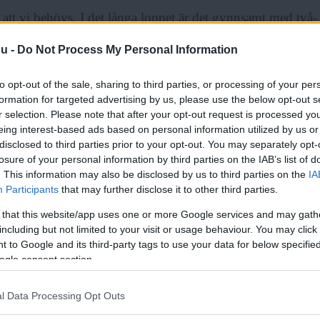
 att vi behövs. I det långa loppet är det gynnsamt med två- 
oduktion för att snarare än perfekta (eller begränsat förän
nu -
Do Not Process My Personal Information
v en enkönad successionsordning ha två korsbefruktade up
nlag som kan turbodriva vår förändring, vår anpassning, m
to opt-out of the sale, sharing to third parties, or processing of your per
formation for targeted advertising by us, please use the below opt-out s
smält och Jura-tidens stekheta klimat återuppstått (
eller
en k
r selection. Please note that after your opt-out request is processed y
er hela norra halvklotet).
eing interest-based ads based on personal information utilized by us or
disclosed to third parties prior to your opt-out. You may separately opt-
losure of your personal information by third parties on the IAB’s list of
nga exempel på fler än två kön i naturen (Paramecia har åt
. This information may also be disclosed by us to third parties on the
IA
e att förakta. Kvadratens betydelse för naturlagarna, solsyst
Participants
that may further disclose it to other third parties.
rklunds framtänder behöver knappast belamras med bevis
 that this website/app uses one or more Google services and may gath
including but not limited to your visit or usage behaviour. You may click 
ör sprängkraften i utvecklingen när två genuppsättningar ko
 to Google and its third-party tags to use your data for below specifi
k. Vik den dubbel 50 gånger. Dess tjocklek? Så tjock att d
ogle consent section.
till månen 146 gånger – och det finns naturligtvis långt fle
Läs Frias efterträdare!
och din morsas anlag (om de inte är släkt).
l Data Processing Opt Outs
Syre
är Sveriges enda gröna dagstidning som