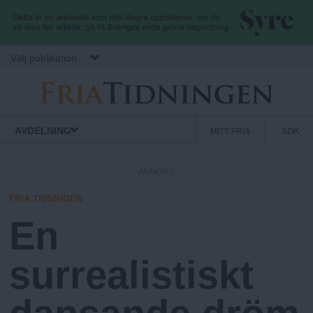
Hoppa till huvudinnehåll
Välj publikation
F
S
Normbrytande
AVDELNING
MITT FRIA
SÖK
nyheter
e
r
k
ANNONS
u
i
n
FRIA TIDNINGEN
d
En
a
ä
r
surrealistiskt
.
m
e