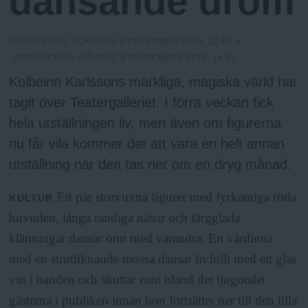
dansande dröm
N
n
y
u
PUBLICERAD:
TORSDAG 2 DECEMBER 2010, 12:49
•
UPPDATERAD:
MÅNDAG 9 SEPTEMBER 2013, 14:31
Kolbeinn Karlssons märkliga, magiska värld har
tagit över Teatergalleriet. I förra veckan fick
hela utställningen liv, men även om figurerna
nu får vila kommer det att vara en helt annan
utställning när den tas ner om en dryg månad.
Ett par storvuxna figurer med fyrkantiga röda
KULTUR
huvuden, långa randiga näsor och färgglada
klänningar dansar ömt med varandra. En värdinna
med en strutliknande mössa dansar livfullt med ett glas
vin i handen och skuttar runt bland det tjugotalet
gästerna i publiken innan hon fortsätter ner till den lilla