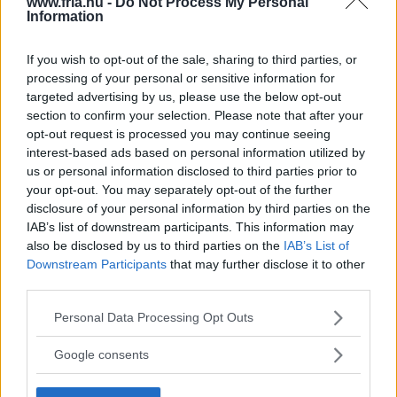
www.fria.nu -
Do Not Process My Personal
– Det här projektet har hållit på så otroligt länge, så på
Information
något sätt kommer det från mitt undermedvetna. Det är
nästan som jag fantiserar fram saker som jag känner
If you wish to opt-out of the sale, sharing to third parties, or
processing of your personal or sensitive information for
måste vara där.
targeted advertising by us, please use the below opt-out
section to confirm your selection. Please note that after your
opt-out request is processed you may continue seeing
Serien heter ”Att sova och drömma om mat”. Är det
interest-based ads based on personal information utilized by
något du gör ofta?
us or personal information disclosed to third parties prior to
your opt-out. You may separately opt-out of the further
disclosure of your personal information by third parties on the
– Ja. Jag tycker om det – enkla och dumma saker.
IAB’s list of downstream participants. This information may
also be disclosed by us to third parties on the
IAB’s List of
Simpla fantasier om mat, sömn, sex. Det är enkla saker
Downstream Participants
that may further disclose it to other
att göra serier om. Sedan blir de ju mer komplicerade
third parties.
Läs Frias efterträdare!
ju mer som byggs på.
Please note that this website/app uses one or more Google
Personal Data Processing Opt Outs
Syre
är Sveriges enda gröna dagstidning som
services and may gather and store information including but
finns både digitalt och i tryck.
not limited to your visit or usage behaviour. You may click to
Att sätta upp serien som en föreställning och som en
Google consents
grant or deny consent to Google and its third-party tags to
utställning innebar att upptäcka nya sidor hos
use your data for below specified purposes in below Google