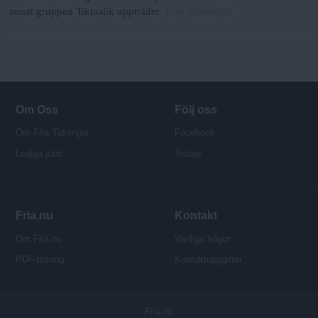
Fria Tidningen
annat gruppen Tiktaalik uppträder.
Om Oss
Följ oss
Om Fria Tidningar
Facebook
Lediga jobb
Twitter
Fria.nu
Kontakt
Om Fria.nu
Vanliga frågor
PDF-tidning
Kontaktuppgifter
P
Fria.nu