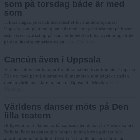
som på torsdag både är med
som
…Lars Häger, poet och distriktschef för studiefrämjandet i
Uppsala, som på torsdag både är med som gästförfattare på hösten
sista skrivarworkshop på stadsbiblioteket och har avslutningsordet
Fria Tidningen
på den litterära vinterfestivalen.
Cancún även i Uppsala
Världens aktivister kämpar för att ta makten över klimatet. Uppsala
Fria var med på två alternativa klimatmöten som pågick i staden
Fria
medan världens ledare pratade utsläppsmål i Mexiko.
Tidningen
Världens danser möts på Den
lilla teatern
Bollywood och Flamenco får samsas med dans från Västafrika och
Bolivia. Portens dansstudio hoppas kunna korsa gränser och
anordnar en mångkulturell kväll på Den lilla teatern där bland