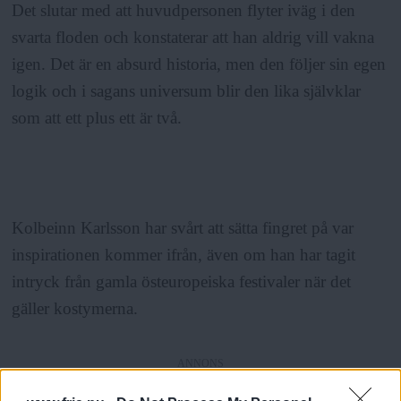
Det slutar med att huvudpersonen flyter iväg i den
svarta floden och konstaterar att han aldrig vill vakna
igen. Det är en absurd historia, men den följer sin egen
logik och i sagans universum blir den lika självklar
som att ett plus ett är två.
Kolbeinn Karlsson har svårt att sätta fingret på var
inspirationen kommer ifrån, även om han har tagit
intryck från gamla östeuropeiska festivaler när det
gäller kostymerna.
ANNONS