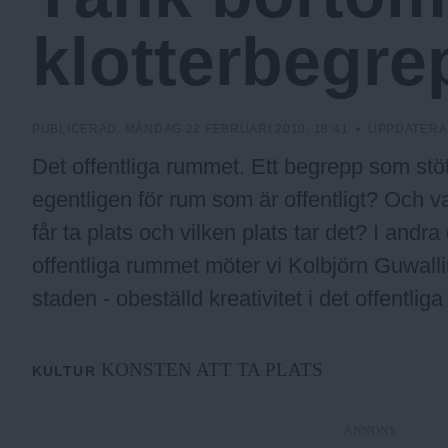
a
klotterbegre
.
PUBLICERAD:
MÅNDAG 22 FEBRUARI 2010, 18:41
• UPPDATERA
N
Det offentliga rummet. Ett begrepp som stö
egentligen för rum som är offentligt? Och v
u
får ta plats och vilken plats tar det? I and
offentliga rummet möter vi Kolbjörn Guwall
staden - obeställd kreativitet i det offentlig
KONSTEN ATT TA PLATS
KULTUR
ANNONS