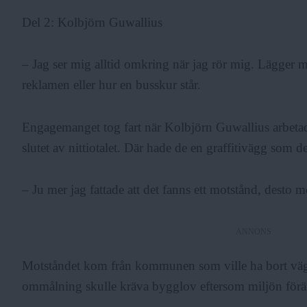
Del 2: Kolbjörn Guwallius
– Jag ser mig alltid omkring när jag rör mig. Lägger märk
reklamen eller hur en busskur står.
Engagemanget tog fart när Kolbjörn Guwallius arbeta
slutet av nittiotalet. Där hade de en graffitivägg som d
– Ju mer jag fattade att det fanns ett motstånd, desto m
ANNONS
Motståndet kom från kommunen som ville ha bort väg
ommålning skulle kräva bygglov eftersom miljön förä