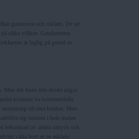
mellan gatukonst och reklam. De tar
på olika villkor. Gatukonsten
n reklamen är laglig på grund av
 Men det finns inte direkt några
d handel kommer ha kommersiella
i anslutning till sina butiker. Men
nadsföra sig runtom i hela staden
 på bekostnad av andra uttryck och
ktigt välja bort att se reklam.