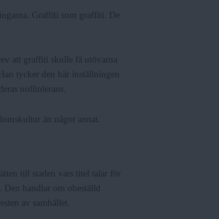
ngarna. Graffiti som graffiti. De
 att graffiti skulle få utövarna
 Han tycker den här inställningen
deras nolltolerans.
domskultur än något annat.
 till staden vars titel talar för
n. Den handlar om obeställd
esten av samhället.