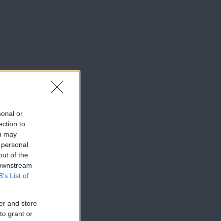
sonal or
ection to
ou may
 personal
out of the
 downstream
B’s List of
er and store
to grant or