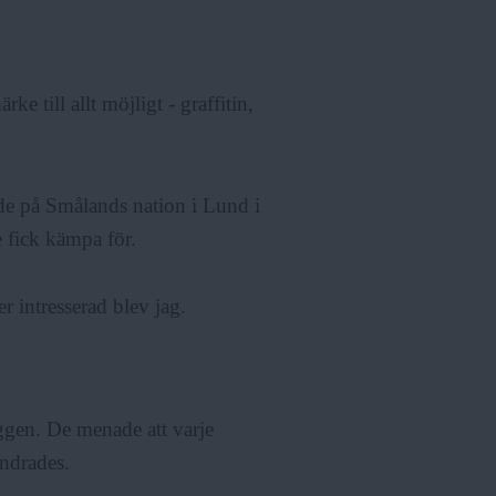
e till allt möjligt - graffitin,
de på Smålands nation i Lund i
e fick kämpa för.
er intresserad blev jag.
gen. De menade att varje
ndrades.