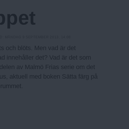
ppet
D:
MÅNDAG 9 SEPTEMBER 2013, 14:08
ts och blöts. Men vad är det
ad innehåller det? Vad är det som
ra delen av Malmö Frias serie om det
ius, aktuell med boken Sätta färg på
a rummet.