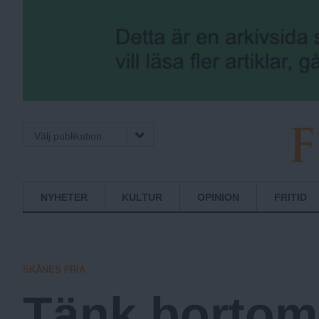
Välj publikation
F
Normbrytande
NYHETER
KULTUR
OPINION
FRITID
nyheter
r
SKÅNES FRIA
i
Tänk bortom