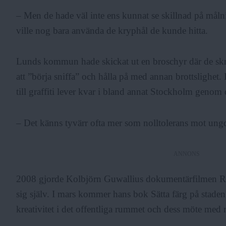
– Men de hade väl inte ens kunnat se skillnad på målni
ville nog bara använda de kryphål de kunde hitta.
Lunds kommun hade skickat ut en broschyr där de skrev
att ”börja sniffa” och hålla på med annan brottslighet.
till graffiti lever kvar i bland annat Stockholm genom 
– Det känns tyvärr ofta mer som nolltolerans mot ung
ANNONS
2008 gjorde Kolbjörn Guwallius dokumentärfilmen Rätten
sig själv. I mars kommer hans bok Sätta färg på stade
kreativitet i det offentliga rummet och dess möte med r