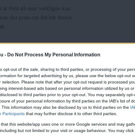
et är först då man verkligen kan
r man ska prata om det här ämnet.
tt.
nu -
Do Not Process My Personal Information
spektiv.
to opt-out of the sale, sharing to third parties, or processing of your per
formation for targeted advertising by us, please use the below opt-out s
r selection. Please note that after your opt-out request is processed y
eing interest-based ads based on personal information utilized by us or
disclosed to third parties prior to your opt-out. You may separately opt-
losure of your personal information by third parties on the IAB’s list of
. This information may also be disclosed by us to third parties on the
IA
Participants
that may further disclose it to other third parties.
r. Att man råkar titta till för att
e sett förut kanske. Jag undrar
 that this website/app uses one or more Google services and may gath
including but not limited to your visit or usage behaviour. You may click 
 gatukonst är bra, precis som att