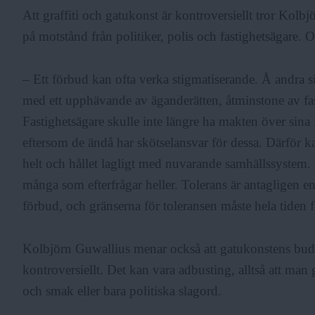
Att graffiti och gatukonst är kontroversiellt tror Kolb
på motstånd från politiker, polis och fastighetsägare. Oc
– Ett förbud kan ofta verka stigmatiserande. Å andra sid
med ett upphävande av äganderätten, åtminstone av fa
Fastighetsägare skulle inte längre ha makten över sina 
eftersom de ändå har skötselansvar för dessa. Därför ka
helt och hållet lagligt med nuvarande samhällssystem. 
många som efterfrågar heller. Tolerans är antagligen en
förbud, och gränserna för toleransen måste hela tiden 
Kolbjörn Guwallius menar också att gatukonstens buds
kontroversiellt. Det kan vara adbusting, alltså att man
och smak eller bara politiska slagord.