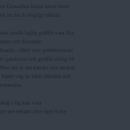
jörn Guwallius bland annat beror
h att det är olagligt såklart.
an skulle laglig graffiti vara lika
sader och liknande.
fasader, vilket vore problematiskt
n gatukonst och graffiti aldrig bli
Men det är det kanske inte särskilt
 bättre väg än både tillstånd och
förhandlas.
kap i sig kan vara
 gör om reklam efter eget tycke