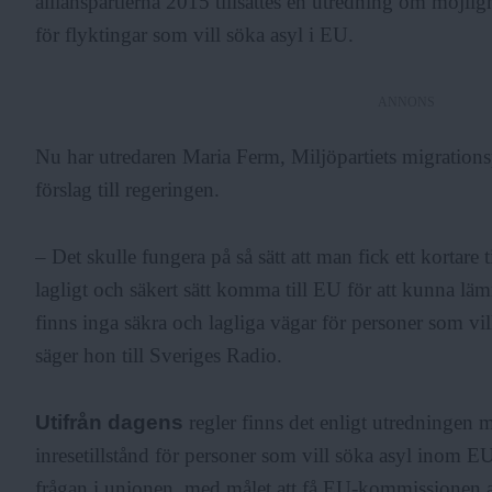
allianspartierna 2015 tillsattes en utredning om möjligh
för flyktingar som vill söka asyl i EU.
ANNONS
Nu har utredaren Maria Ferm, Miljöpartiets migrationsp
förslag till regeringen.
– Det skulle fungera på så sätt att man fick ett kortare ti
lagligt och säkert sätt komma till EU för att kunna lä
finns inga säkra och lagliga vägar för personer som vill
säger hon till Sveriges Radio.
Utifrån dagens
regler finns det enligt utredningen möj
inresetillstånd för personer som vill söka asyl inom E
frågan i unionen, med målet att få EU-kommissionen at