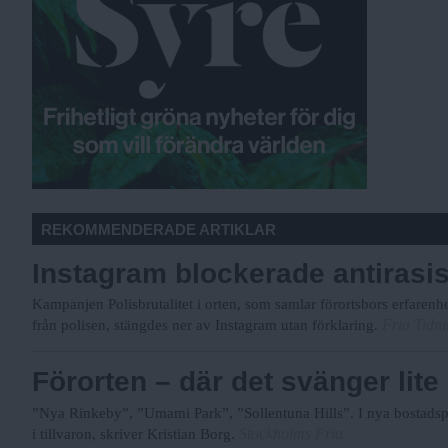
REKOMMENDERADE ARTIKLAR
Instagram blockerade antirasi
Kampanjen Polisbrutalitet i orten, som samlar förortsbors erfarenh
Fria Tidn
från polisen, stängdes ner av Instagram utan förklaring.
Förorten – där det svänger lite
”Nya Rinkeby”, ”Umami Park”, ”Sollentuna Hills”. I nya bostadspr
Stockholms Fria
i tillvaron, skriver Kristian Borg.