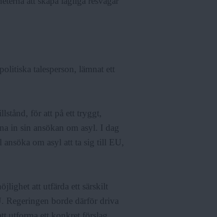
eterna att skapa lagliga resvägar
olitiska talesperson, lämnat ett
llstånd, för att på ett tryggt,
mna in sin ansökan om asyl. I dag
 ansöka om asyl att ta sig till EU,
lighet att utfärda ett särskilt
U. Regeringen borde därför driva
t utforma ett konkret förslag.