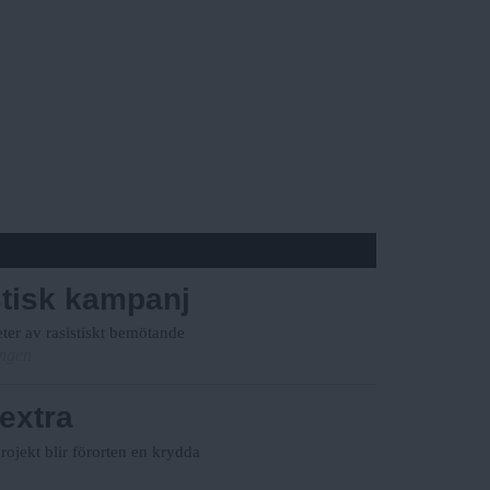
stisk kampanj
eter av rasistiskt bemötande
ingen
 extra
ojekt blir förorten en krydda