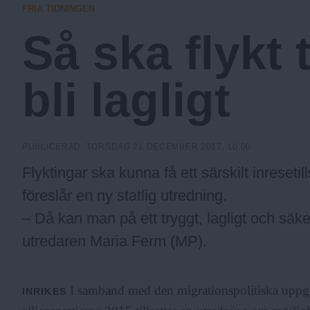
FRIA TIDNINGEN
a
Så ska flykt 
.
bli lagligt
N
PUBLICERAD:
TORSDAG 21 DECEMBER 2017, 10:00
u
Flyktingar ska kunna få ett särskilt inresetill
föreslår en ny statlig utredning.
– Då kan man på ett tryggt, lagligt och säk
utredaren Maria Ferm (MP).
I samband med den migrationspolitiska uppg
INRIKES