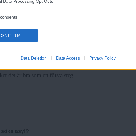
ör EU kan det till exempel bli
l Data Processing Opt Outs
Syre
är Sveriges enda gröna dagstidning som
görs istället en första screening
finns både digitalt och i tryck.
consents
CONFIRM
e problem?
Data Deletion
Data Access
Privacy Policy
dsstatus. Men det är också något
ker det är bra som ett första steg
 söka asyl?