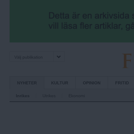
Välj publikation
F
Normbrytande
NYHETER
KULTUR
OPINION
FRITID
nyheter
Inrikes
Utrikes
Ekonomi
r
i