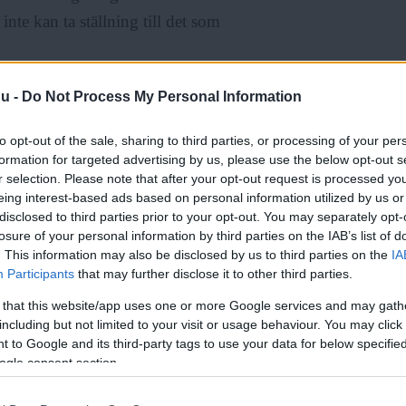
nte kan ta ställning till det som
nu -
Do Not Process My Personal Information
ade vi kunnat införa det i dag.
säger hon, och tillägger att Sverige
to opt-out of the sale, sharing to third parties, or processing of your per
 och utvärdera en sådan här
formation for targeted advertising by us, please use the below opt-out s
r selection. Please note that after your opt-out request is processed y
eing interest-based ads based on personal information utilized by us or
disclosed to third parties prior to your opt-out. You may separately opt-
losure of your personal information by third parties on the IAB’s list of
. This information may also be disclosed by us to third parties on the
IA
Participants
that may further disclose it to other third parties.
 that this website/app uses one or more Google services and may gath
utanför EU?
including but not limited to your visit or usage behaviour. You may click 
 to Google and its third-party tags to use your data for below specifi
ogle consent section.
d av den garanti om rättsäkerhet
Läs Frias efterträdare!