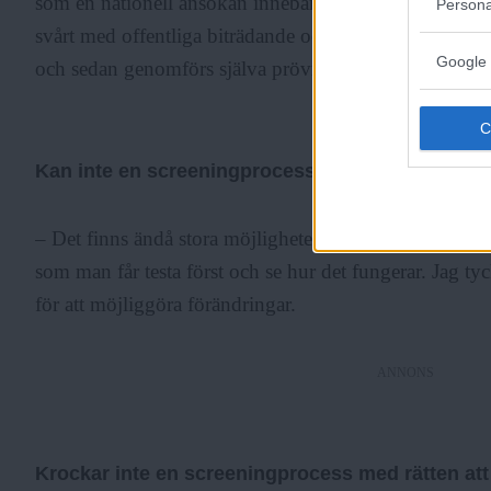
som en nationell ansökan innebär. Om man söker utanf
Persona
svårt med offentliga biträdande och överklaganden. Här 
Google 
och sedan genomförs själva prövningen i Sverige.
Kan inte en screeningprocess innebära liknand
– Det finns ändå stora möjligheter att till slut få skyd
som man får testa först och se hur det fungerar. Jag tyc
för att möjliggöra förändringar.
ANNONS
Krockar inte en screeningprocess med rätten att