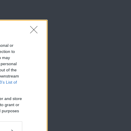
sonal or
ection to
ou may
 personal
out of the
 downstream
B’s List of
er and store
to grant or
ed purposes