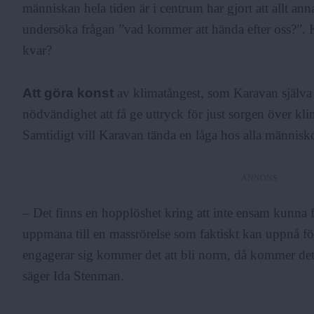
människan hela tiden är i centrum har gjort att allt annat
undersöka frågan ”vad kommer att hända efter oss?”. 
kvar?
Att göra konst
av klimatångest, som Karavan själva 
nödvändighet att få ge uttryck för just sorgen över kli
Samtidigt vill Karavan tända en låga hos alla männis
ANNONS
– Det finns en hopplöshet kring att inte ensam kunna f
uppmana till en massrörelse som faktiskt kan uppnå fö
engagerar sig kommer det att bli norm, då kommer det 
säger Ida Stenman.