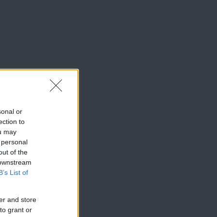
sonal or
ection to
ou may
 personal
out of the
 downstream
B’s List of
er and store
to grant or