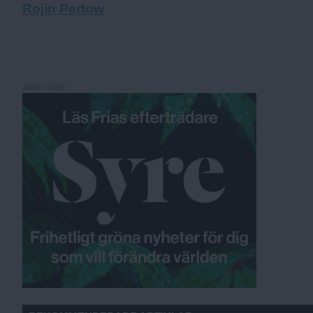
Rojin Pertow
ANNONSER