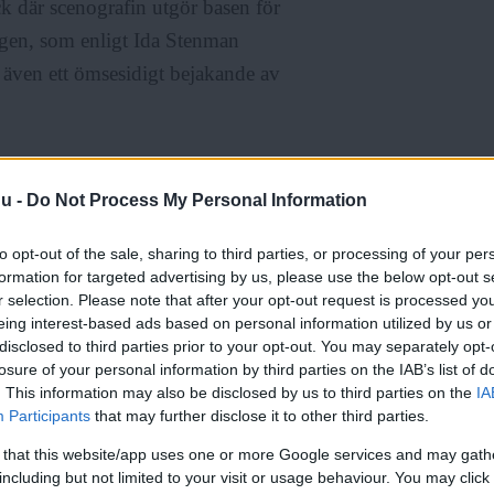
ck där scenografin utgör basen för
ingen, som enligt Ida Stenman
 även ett ömsesidigt bejakande av
h oss som medverkar när man
nu -
Do Not Process My Personal Information
met fyllt med plast. Det
r olika objekt, vi använder
to opt-out of the sale, sharing to third parties, or processing of your per
formation for targeted advertising by us, please use the below opt-out s
r selection. Please note that after your opt-out request is processed y
eing interest-based ads based on personal information utilized by us or
varandra; cirkus, ljus, ljud och
disclosed to third parties prior to your opt-out. You may separately opt-
losure of your personal information by third parties on the IAB’s list of
.
. This information may also be disclosed by us to third parties on the
IA
Participants
that may further disclose it to other third parties.
 that this website/app uses one or more Google services and may gath
including but not limited to your visit or usage behaviour. You may click 