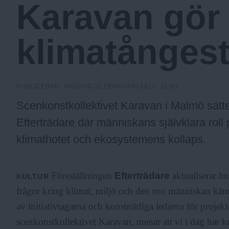
Karavan gör
a
klimatånges
.
N
PUBLICERAD:
ONSDAG 22 FEBRUARI 2017, 10:00
Scenkonstkollektivet Karavan i Malmö sätte
u
Efterträdare där människans självklara roll p
klimathotet och ekosystemens kollaps.
Föreställningen
Efterträdare
aktualiserar h
KULTUR
frågor kring klimat, miljö och den oro människan känn
av initiativtagarna och konstnärliga ledarna för projek
scenkonstkollektivet Karavan, menar att vi i dag har ku