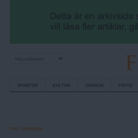
Välj publikation
F
Normbrytande
NYHETER
KULTUR
OPINION
FRITID
nyheter
r
i
FRIA TIDNINGEN