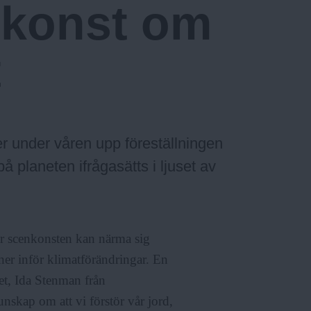
 konst om
t
r under våren upp föreställningen
å planeten ifrågasätts i ljuset av
ur scenkonsten kan närma sig
er inför klimatförändringar. En
tet, Ida Stenman från
nskap om att vi förstör vår jord,