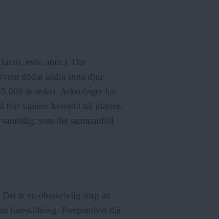
arari, reds. anm.). Där
ekvent dödat andra stora djur
5 000 år sedan. Arkeologer har
å fort sapiens kommit till platsen.
r, samtidigt som det sammanföll
 Det är en obeskrivlig sorg att
a föreställning. Perspektivet där