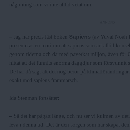
någonting som vi inte alltid vetat om:
ANNONS
– Jag har precis läst boken
Sapiens
(av Yuval Noah H
presenteras en teori om att sapiens som art alltid kons
genom tiderna och därmed påverkat miljön, även för 6
hittat att det funnits enorma däggdjur som försvunnit s
De har då sagt att det nog beror på klimatförändringa
exakt med sapiens frammarsch.
Ida Stenman fortsätter:
– Så det har pågått länge, och nu ser vi kulmen av det.
leva i denna tid. Det är den sorgen som har skapat denn