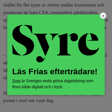
istället för fler typer av möten mellan konsument och
producent än bara CSA, exempelvis gårdsbutiker,
självplock eller förhandsbeställningar. Det viktiga är att
konsument och producent möts, menar han – inte hur.
ANNONS
– Det är ett stort steg för en konsument som är van vid
att handla på Ica att gå direkt till CSA. Det är mycket
Läs Frias efterträdare!
lättare att uppmana till alla typer av direktkontakt och
så får CSA växa fram när man redan har en relation.
Syre
är Sveriges enda gröna dagstidning som
finns både digitalt och i tryck.
Intresset för gruppen växer stadigt och nya inlägg
postas i stort sett varje dag.