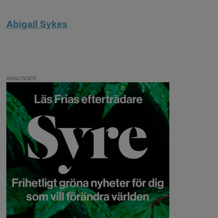
Abigail Sykes
ANNONSER