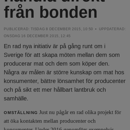
N
n
från bonden
y
u
PUBLICERAD:
TISDAG 8 DECEMBER 2015, 10:50
• UPPDATERAD:
ONSDAG 16 DECEMBER 2015, 12:45
En rad nya initiativ är på gång runt om i
Sverige för att skapa möten mellan dem som
producerar mat och dem som köper den.
Några av målen är större kunskap om mat hos
konsumenter, bättre lönsamhet för producenter
och på sikt ett mer hållbart lantbruk och
samhälle.
Just nu pågår en rad olika projekt för
OMSTÄLLNING
att öka kontakten mellan producenter och
konsumenter. Under 2016 genomförs exempelvis