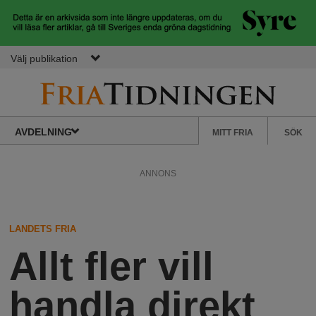
Hoppa till huvudinnehåll
Välj publikation
F
S
Normbrytande
AVDELNING
MITT FRIA
SÖK
nyheter
e
r
k
ANNONS
u
i
n
d
LANDETS FRIA
a
ä
Allt fler vill
r
.
m
handla direkt
e