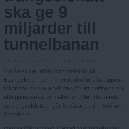
N
n
ska ge 9
y
u
miljarder till
tunnelbanan
PUBLICERAD:
FREDAG 27 NOVEMBER 2015, 11:10
Vid årsskiftet införs trängselskatt på
Essingeleden och i innerstaden höjs beloppen.
Inkomsterna ska användas för att delfinansiera
utbyggnaden av tunnelbanan. Men det mesta
av trängselskatten går fortfarande till Förbifart
Stockholm.
Från och med 1 januari höjs trängselskatten i
INRIKES