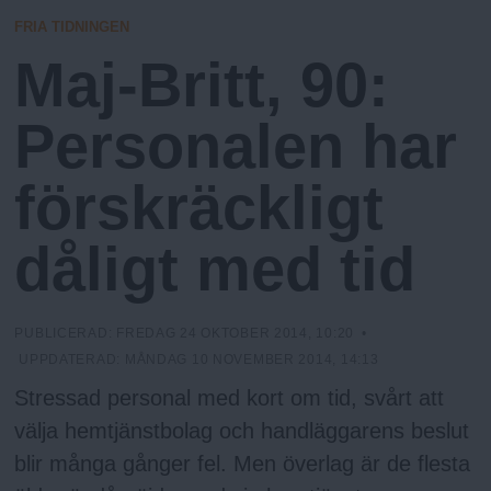
N
n
N
FRIA TIDNINGEN
y
I
Maj-Britt, 90:
N
u
G
Personalen har
förskräckligt
dåligt med tid
PUBLICERAD:
FREDAG 24 OKTOBER 2014, 10:20
•
UPPDATERAD:
MÅNDAG 10 NOVEMBER 2014, 14:13
Stressad personal med kort om tid, svårt att
välja hemtjänstbolag och handläggarens beslut
blir många gånger fel. Men överlag är de flesta