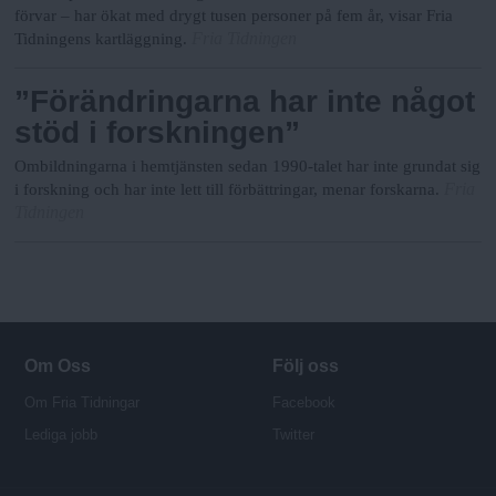
förvar – har ökat med drygt tusen personer på fem år, visar Fria
Fria Tidningen
Tidningens kartläggning.
”Förändringarna har inte något
stöd i forskningen”
Ombildningarna i hemtjänsten sedan 1990-talet har inte grundat sig
Fria
i forskning och har inte lett till förbättringar, menar forskarna.
Tidningen
Om Oss
Följ oss
Om Fria Tidningar
Facebook
Lediga jobb
Twitter